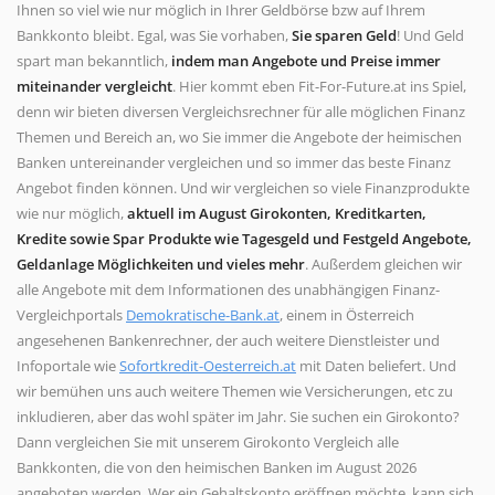
Ihnen so viel wie nur möglich in Ihrer Geldbörse bzw auf Ihrem
Bankkonto bleibt. Egal, was Sie vorhaben,
Sie sparen Geld
! Und Geld
spart man bekanntlich,
indem man Angebote und Preise immer
miteinander vergleicht
. Hier kommt eben Fit-For-Future.at ins Spiel,
denn wir bieten diversen Vergleichsrechner für alle möglichen Finanz
Themen und Bereich an, wo Sie immer die Angebote der heimischen
Banken untereinander vergleichen und so immer das beste Finanz
Angebot finden können. Und wir vergleichen so viele Finanzprodukte
wie nur möglich,
aktuell im August Girokonten, Kreditkarten,
Kredite sowie Spar Produkte wie Tagesgeld und Festgeld Angebote,
Geldanlage Möglichkeiten und vieles mehr
. Außerdem gleichen wir
alle Angebote mit dem Informationen des unabhängigen Finanz-
Vergleichportals
Demokratische-Bank.at
, einem in Österreich
angesehenen Bankenrechner, der auch weitere Dienstleister und
Infoportale wie
Sofortkredit-Oesterreich.at
mit Daten beliefert. Und
wir bemühen uns auch weitere Themen wie Versicherungen, etc zu
inkludieren, aber das wohl später im Jahr. Sie suchen ein Girokonto?
Dann vergleichen Sie mit unserem Girokonto Vergleich alle
Bankkonten, die von den heimischen Banken im August 2026
angeboten werden. Wer ein Gehaltskonto eröffnen möchte, kann sich