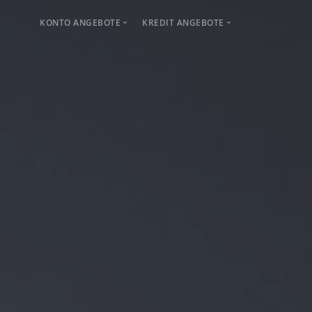
KONTO ANGEBOTE
KREDIT ANGEBOTE
Girokonto
Kreditvergleich
Gehaltskonto
Sofortkredit
Kreditzinsen
Online Kredit