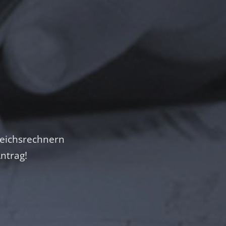
leichsrechnern
ntrag!