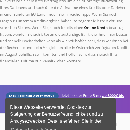
Rücktritt von einem Kreditvertrag bzw um eine frühzeitige Rückzahlung
Ihres Darlehens und auch über die Aufnahme eines Kredits oder Darlehens
in einem anderen EU-Land finden Sie hilfreiche Tipps! Wenn Sie noch
Fragen zu unserem Kreditvergleich haben, so zögern Sie bitte nicht und
schreiben Sie uns. Wenn Sie jedoch bereits einen
Online Kredit
beantragt
haben, wenden Sie sich bitte an die zuständige Bank, die Ihnen hier besser
und schneller weiterhelfen kann als wir. Wir hoffen sehr, dass wir Ihnen bei
der Recherche und beim Vergleichen aller in Österreich verfügbaren Kredite
im August behilflich sein konnten und hoffen sehr, dass Sie sich Ihre
finanziellen Träume nun verwirklichen können!
Jetzt bei der Erste Bank
ab 3000€ bis
KREDIT EMPFEHLUNG IM AUGUST
zu 50000€ online beantragen!
Top Angebot (08 / 2026)
Diese Webseite verwendet Cookies zur
Steigerung der Benutzerfreundlichkeit und zu
Analysezwecken. Details erfahren Sie in der
08 / 2026 ©
fit-for-future.at
| Alle Rechte vorbehalten |
Datenschutz
|
Datenschutzerklärung