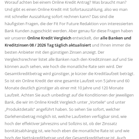
Worauf achten bei einem Online Kredit Antrag? Was braucht man?
Und gibt es einen Online Kredit mit Sofortauszahlung, also wo man
mit schneller Auszahlung sofort rechnen kann? Das sind die
häufigsten Fragen, die der Fit For Future Redaktion von interessierten
Bank Kunden zugeschickt werden. Aber genau für diese Fragen haben
wir unseren
Online Kredit Vergleich
entwickelt, der
alle Banken und
Kreditzinsen 08 / 2026 Tag täglich aktualisiert
und Ihnen immer die
besten Anbieter mit den günstigen Zinsen anzeigt. Der
Vergleichsrechner listet alle Banken nach den Kreditzinsen auf und Sie
können auch sehen, wie hoch die monatliche Rate sein wird. Der
Gesamtkreditbetrag wird günstiger, je kürzer die Kreditlaufzeit beträgt.
So ist ein Online Kredit der eine gesamte Laufzeit von 5 Jahre und 60
Monate deutlich günstiger als einer mit 10 Jahre und 120 Monate
Laufzeit. Achten Sie auch unbedingt auf die Konditionen der jeweiligen
Bank, die wir im Online Kredit Vergleich unter „Vorteile“ und unter
„Produktdetails“ angeführt haben. So sehen Sie sofort, welcher
Darlehensbetrag möglich ist, welche Laufzeiten verfügbar sind, wie
hoch der effektiver Jahreszins und Sollzins ist, ob der Zinssatz
bonitätsabhängig ist, wie hoch eben die monatliche Rate ist und wie
hoch der Nettokreditbetrag und der Gesamtkreditbetrag ist. Auch